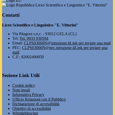
Liceo Scientifico e Linguistico "E. Vittorini"
Contatti
Liceo Scientifico e Linguistico "E. Vittorini"
Via Pitagora s.n.c. - 93012 GELA (CL)
Tel:
Tel. 0933 930594
Email:
CLPS03000N@istruzione.it
Link per inviare una mail
PEC:
CLPS03000N@pec.istruzione.it
Link per inviare una
mail
C.F.: 82002490850
Sezione Link Utili
Cookie policy
Note legali
Informativa Privacy
Ufficio Relazioni con il Pubblico
Dichiarazione di accessibilità
Obiettivi di accessibilità
Whistleblowing