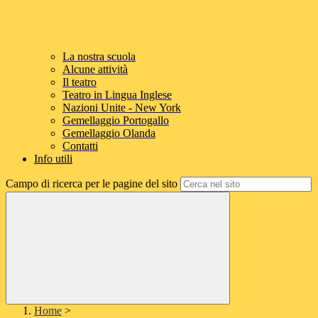
La nostra scuola
Alcune attività
Il teatro
Teatro in Lingua Inglese
Nazioni Unite - New York
Gemellaggio Portogallo
Gemellaggio Olanda
Contatti
Info utili
Campo di ricerca per le pagine del sito
Home
>