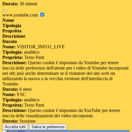
Durata:
30 minuti
www.youtube.com
Nome
Tipologia
Proprieta
Descrizione
Durata
Nome:
VISITOR_INFO1_LIVE
Tipologia:
analitico
Proprieta:
Terze Parti
Descrizione:
Questo cookie è impostato da Youtube per tenere
traccia delle preferenze dell'utente per i video di Youtube incorporati
nei siti; può anche determinare se il visitatore del sito web sta
utilizzando la nuova o la vecchia versione dell'interfaccia di
Youtube.
Durata:
6 mesi
Nome:
YSC
Tipologia:
analitico
Proprieta:
Terze Parti
Descrizione:
Questo cookie è impostato da YouTube per tenere
traccia delle visualizzazioni dei video incorporati.
Durata:
Sessione
Accetta tutti
Salva le preferenze