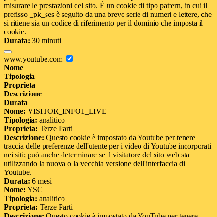
misurare le prestazioni del sito. È un cookie di tipo pattern, in cui il
prefisso _pk_ses è seguito da una breve serie di numeri e lettere, che
si ritiene sia un codice di riferimento per il dominio che imposta il
cookie.
Durata:
30 minuti
www.youtube.com
Nome
Tipologia
Proprieta
Descrizione
Durata
Nome:
VISITOR_INFO1_LIVE
Tipologia:
analitico
Proprieta:
Terze Parti
Descrizione:
Questo cookie è impostato da Youtube per tenere
traccia delle preferenze dell'utente per i video di Youtube incorporati
nei siti; può anche determinare se il visitatore del sito web sta
utilizzando la nuova o la vecchia versione dell'interfaccia di
Youtube.
Durata:
6 mesi
Nome:
YSC
Tipologia:
analitico
Proprieta:
Terze Parti
Descrizione:
Questo cookie è impostato da YouTube per tenere