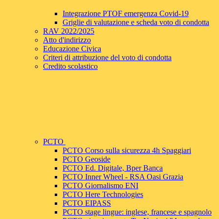
Integrazione PTOF emergenza Covid-19
Griglie di valutazione e scheda voto di condotta
RAV 2022/2025
Atto d'indirizzo
Educazione Civica
Criteri di attribuzione del voto di condotta
Credito scolastico
PCTO
PCTO Corso sulla sicurezza 4h Spaggiari
PCTO Geoside
PCTO Ed. Digitale, Bper Banca
PCTO Inner Wheel - RSA Oasi Grazia
PCTO Giornalismo ENI
PCTO Here Technologies
PCTO EIPASS
PCTO stage lingue: inglese, francese e spagnolo