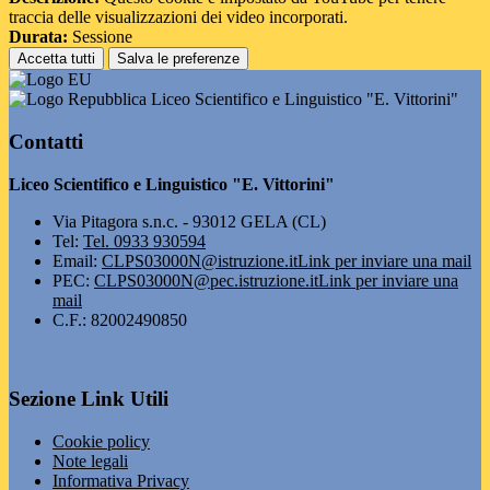
traccia delle visualizzazioni dei video incorporati.
Durata:
Sessione
Accetta tutti
Salva le preferenze
Liceo Scientifico e Linguistico "E. Vittorini"
Contatti
Liceo Scientifico e Linguistico "E. Vittorini"
Via Pitagora s.n.c. - 93012 GELA (CL)
Tel:
Tel. 0933 930594
Email:
CLPS03000N@istruzione.it
Link per inviare una mail
PEC:
CLPS03000N@pec.istruzione.it
Link per inviare una
mail
C.F.: 82002490850
Sezione Link Utili
Cookie policy
Note legali
Informativa Privacy