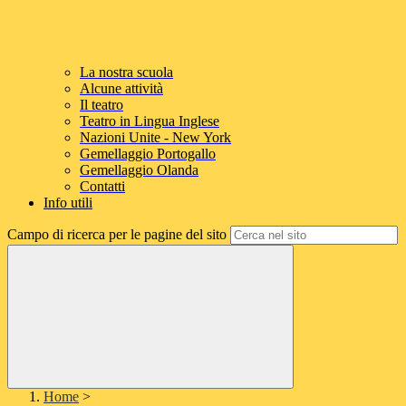
La nostra scuola
Alcune attività
Il teatro
Teatro in Lingua Inglese
Nazioni Unite - New York
Gemellaggio Portogallo
Gemellaggio Olanda
Contatti
Info utili
Campo di ricerca per le pagine del sito
Home
>