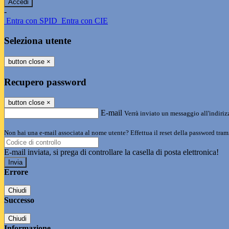
-
Entra con SPID
Entra con CIE
Seleziona utente
button close
×
Recupero password
button close
×
E-mail
Verrà inviato un messaggio all'indirizz
Non hai una e-mail associata al nome utente? Effettua il reset della password tram
E-mail inviata, si prega di controllare la casella di posta elettronica!
Errore
Chiudi
Successo
Chiudi
Informazione