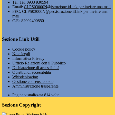
Tel:
Tel. 0933 930594
Email:
CLPS03000N@istruzione.it
Link per inviare una mail
PEC:
CLPS03000N@pec.istruzione.it
Link per inviare una
mail
C.F.: 82002490850
Sezione Link Utili
Cookie policy
Note legali
Informativa Privacy
Ufficio Relazioni con il Pubblico
Dichiarazione di accessibilità
Obiettivi di accessibilità
Whistleblowing
Gestione consensi cookie
Amministrazione trasparente
Pagina visualizzata
814
volte
Sezione Copyright