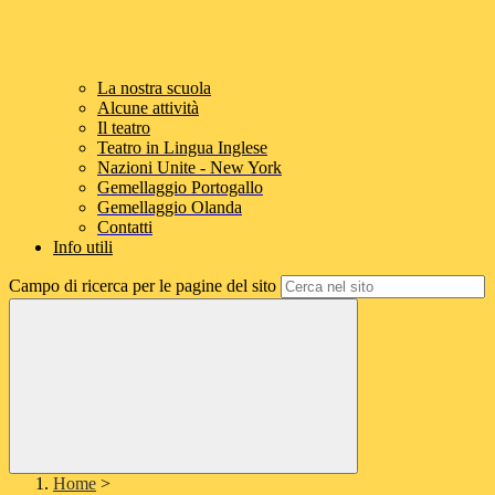
La nostra scuola
Alcune attività
Il teatro
Teatro in Lingua Inglese
Nazioni Unite - New York
Gemellaggio Portogallo
Gemellaggio Olanda
Contatti
Info utili
Campo di ricerca per le pagine del sito
Home
>