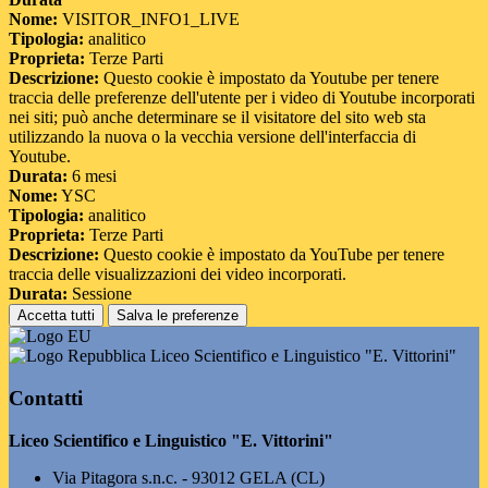
Nome:
VISITOR_INFO1_LIVE
Tipologia:
analitico
Proprieta:
Terze Parti
Descrizione:
Questo cookie è impostato da Youtube per tenere
traccia delle preferenze dell'utente per i video di Youtube incorporati
nei siti; può anche determinare se il visitatore del sito web sta
utilizzando la nuova o la vecchia versione dell'interfaccia di
Youtube.
Durata:
6 mesi
Nome:
YSC
Tipologia:
analitico
Proprieta:
Terze Parti
Descrizione:
Questo cookie è impostato da YouTube per tenere
traccia delle visualizzazioni dei video incorporati.
Durata:
Sessione
Accetta tutti
Salva le preferenze
Liceo Scientifico e Linguistico "E. Vittorini"
Contatti
Liceo Scientifico e Linguistico "E. Vittorini"
Via Pitagora s.n.c. - 93012 GELA (CL)