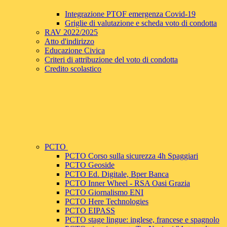
Integrazione PTOF emergenza Covid-19
Griglie di valutazione e scheda voto di condotta
RAV 2022/2025
Atto d'indirizzo
Educazione Civica
Criteri di attribuzione del voto di condotta
Credito scolastico
PCTO
PCTO Corso sulla sicurezza 4h Spaggiari
PCTO Geoside
PCTO Ed. Digitale, Bper Banca
PCTO Inner Wheel - RSA Oasi Grazia
PCTO Giornalismo ENI
PCTO Here Technologies
PCTO EIPASS
PCTO stage lingue: inglese, francese e spagnolo