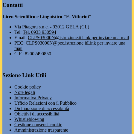
Contatti
Liceo Scientifico e Linguistico "E. Vittorini"
Via Pitagora s.n.c. - 93012 GELA (CL)
Tel:
Tel. 0933 930594
Email:
CLPS03000N@istruzione.it
Link per inviare una mail
PEC:
CLPS03000N@pec.istruzione.it
Link per inviare una
mail
C.F.: 82002490850
Sezione Link Utili
Cookie policy
Note legali
Informativa Privacy
Ufficio Relazioni con il Pubblico
Dichiarazione di accessibilità
Obiettivi di accessibilità
Whistleblowing
Gestione consensi cookie
Amministrazione trasparente