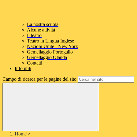
La nostra scuola
Alcune attività
Il teatro
Teatro in Lingua Inglese
Nazioni Unite - New York
Gemellaggio Portogallo
Gemellaggio Olanda
Contatti
Info utili
Campo di ricerca per le pagine del sito
Home
>