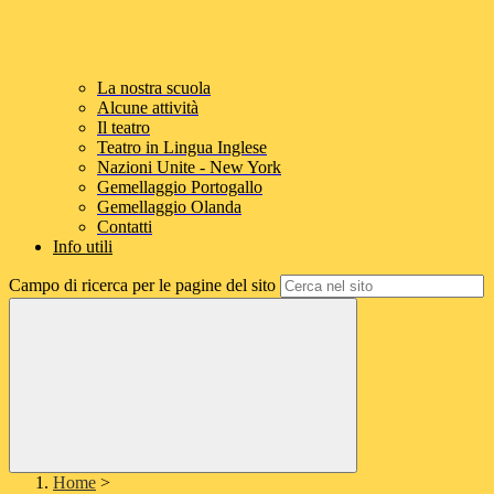
La nostra scuola
Alcune attività
Il teatro
Teatro in Lingua Inglese
Nazioni Unite - New York
Gemellaggio Portogallo
Gemellaggio Olanda
Contatti
Info utili
Campo di ricerca per le pagine del sito
Home
>