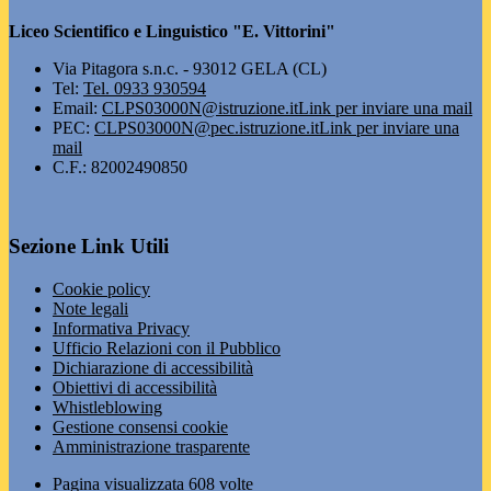
Liceo Scientifico e Linguistico "E. Vittorini"
Via Pitagora s.n.c. - 93012 GELA (CL)
Tel:
Tel. 0933 930594
Email:
CLPS03000N@istruzione.it
Link per inviare una mail
PEC:
CLPS03000N@pec.istruzione.it
Link per inviare una
mail
C.F.: 82002490850
Sezione Link Utili
Cookie policy
Note legali
Informativa Privacy
Ufficio Relazioni con il Pubblico
Dichiarazione di accessibilità
Obiettivi di accessibilità
Whistleblowing
Gestione consensi cookie
Amministrazione trasparente
Pagina visualizzata
608
volte