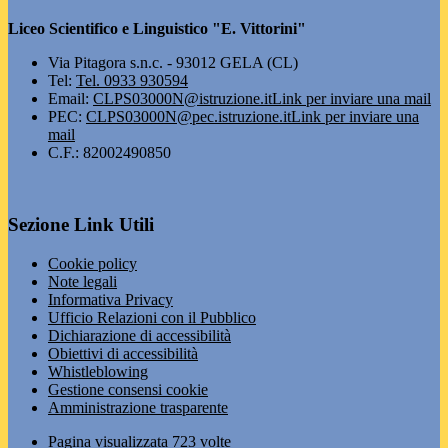
Liceo Scientifico e Linguistico "E. Vittorini"
Via Pitagora s.n.c. - 93012 GELA (CL)
Tel:
Tel. 0933 930594
Email:
CLPS03000N@istruzione.it
Link per inviare una mail
PEC:
CLPS03000N@pec.istruzione.it
Link per inviare una
mail
C.F.: 82002490850
Sezione Link Utili
Cookie policy
Note legali
Informativa Privacy
Ufficio Relazioni con il Pubblico
Dichiarazione di accessibilità
Obiettivi di accessibilità
Whistleblowing
Gestione consensi cookie
Amministrazione trasparente
Pagina visualizzata
723
volte