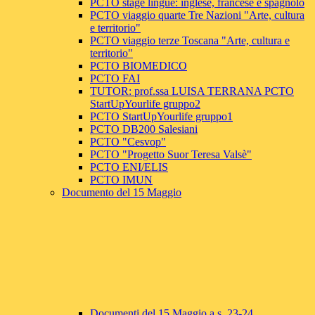
PCTO stage lingue: inglese, francese e spagnolo
PCTO viaggio quarte Tre Nazioni "Arte, cultura
e territorio"
PCTO viaggio terze Toscana "Arte, cultura e
territorio"
PCTO BIOMEDICO
PCTO FAI
TUTOR: prof.ssa LUISA TERRANA PCTO
StartUpYourlife gruppo2
PCTO StartUpYourlife gruppo1
PCTO DB200 Salesiani
PCTO "Cesvop"
PCTO "Progetto Suor Teresa Valsè"
PCTO ENI/ELIS
PCTO IMUN
Documento del 15 Maggio
Documenti del 15 Maggio a.s. 23-24