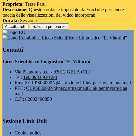
Proprieta:
Terze Parti
Descrizione:
Questo cookie è impostato da YouTube per tenere
traccia delle visualizzazioni dei video incorporati.
Durata:
Sessione
Accetta tutti
Salva le preferenze
Liceo Scientifico e Linguistico "E. Vittorini"
Contatti
Liceo Scientifico e Linguistico "E. Vittorini"
Via Pitagora s.n.c. - 93012 GELA (CL)
Tel:
Tel. 0933 930594
Email:
CLPS03000N@istruzione.it
Link per inviare una mail
PEC:
CLPS03000N@pec.istruzione.it
Link per inviare una
mail
C.F.: 82002490850
Sezione Link Utili
Cookie policy