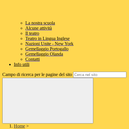
La nostra scuola
Alcune attività
Il teatro
Teatro in Lingua Inglese
Nazioni Unite - New York
Gemellaggio Portogallo
Gemellaggio Olanda
Contatti
Info utili
Campo di ricerca per le pagine del sito
Home
>