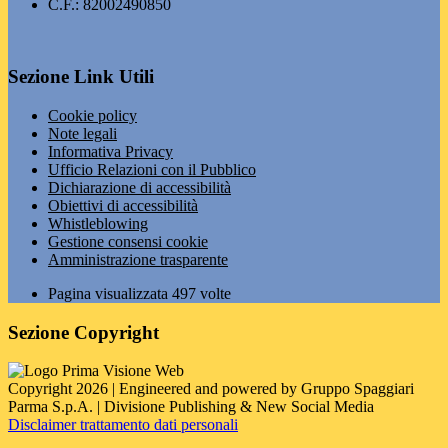
C.F.: 82002490850
Sezione Link Utili
Cookie policy
Note legali
Informativa Privacy
Ufficio Relazioni con il Pubblico
Dichiarazione di accessibilità
Obiettivi di accessibilità
Whistleblowing
Gestione consensi cookie
Amministrazione trasparente
Pagina visualizzata
497
volte
Sezione Copyright
Copyright 2026 | Engineered and powered by Gruppo Spaggiari
Parma S.p.A. | Divisione Publishing & New Social Media
Disclaimer trattamento dati personali