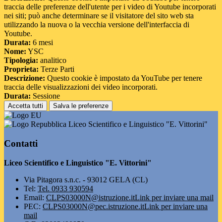
traccia delle preferenze dell'utente per i video di Youtube incorporati
nei siti; può anche determinare se il visitatore del sito web sta
utilizzando la nuova o la vecchia versione dell'interfaccia di
Youtube.
Durata:
6 mesi
Nome:
YSC
Tipologia:
analitico
Proprieta:
Terze Parti
Descrizione:
Questo cookie è impostato da YouTube per tenere
traccia delle visualizzazioni dei video incorporati.
Durata:
Sessione
Accetta tutti
Salva le preferenze
Liceo Scientifico e Linguistico "E. Vittorini"
Contatti
Liceo Scientifico e Linguistico "E. Vittorini"
Via Pitagora s.n.c. - 93012 GELA (CL)
Tel:
Tel. 0933 930594
Email:
CLPS03000N@istruzione.it
Link per inviare una mail
PEC:
CLPS03000N@pec.istruzione.it
Link per inviare una
mail