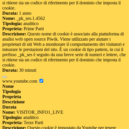
si ritiene sia un codice di riferimento per il dominio che imposta il
cookie.
Durata:
1 anno
Nome:
_pk_ses.1.4562
Tipologia:
analitico
Proprieta:
Prime Parti
Descrizione:
Questo nome di cookie è associato alla piattaforma di
analisi web open source Piwik. Viene utilizzato per aiutare i
proprietari di siti Web a monitorare il comportamento dei visitatori e
misurare le prestazioni del sito. È un cookie di tipo pattern, in cui il
prefisso _pk_ses è seguito da una breve serie di numeri e lettere, che
si ritiene sia un codice di riferimento per il dominio che imposta il
cookie.
Durata:
30 minuti
www.youtube.com
Nome
Tipologia
Proprieta
Descrizione
Durata
Nome:
VISITOR_INFO1_LIVE
Tipologia:
analitico
Proprieta:
Terze Parti
Descrizione:
Questo cookie è impostato da Youtube per tenere