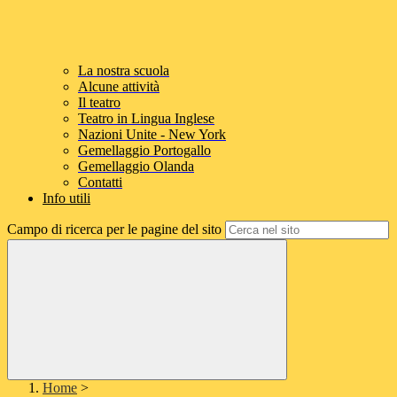
La nostra scuola
Alcune attività
Il teatro
Teatro in Lingua Inglese
Nazioni Unite - New York
Gemellaggio Portogallo
Gemellaggio Olanda
Contatti
Info utili
Campo di ricerca per le pagine del sito
Home
>