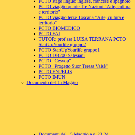
PCTO stage lingue: inglese, francese e spagnolo
PCTO viaggio quarte Tre Nazioni "Arte, cultura
e territorio"
PCTO viaggio terze Toscana "Arte, cultura e
territorio"
PCTO BIOMEDICO
PCTO FAI
TUTOR: prof.ssa LUISA TERRANA PCTO
StartUpYourlife gruppo2
PCTO StartUpYourlife gruppo1
PCTO DB200 Salesiani
PCTO "Cesvop"
PCTO "Progetto Suor Teresa Valsè"
PCTO ENI/ELIS
PCTO IMUN
Documento del 15 Maggio
Documenti del 15 Maggio a.s. 23-24