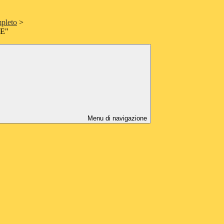
pleto
>
E"
Menu di navigazione