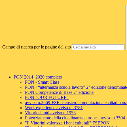
Campo di ricerca per le pagine del sito
PON 2014_2020 completo
PON - Smart Class
PON - “alternanza scuola lavoro” 2° edizione denom
PON Competenze di Base 2° edizione
PON "OUR FUTURE"
avviso n.2669-FSE- Pensiero computazionale cittadinanza
Work experience avviso n. 3781
Vittoriosi tutti avviso n.1953
Potenziamento della cittadinanza europea avviso n.3504
"Il Vittorini valorizza i beni culturali" FSEPON