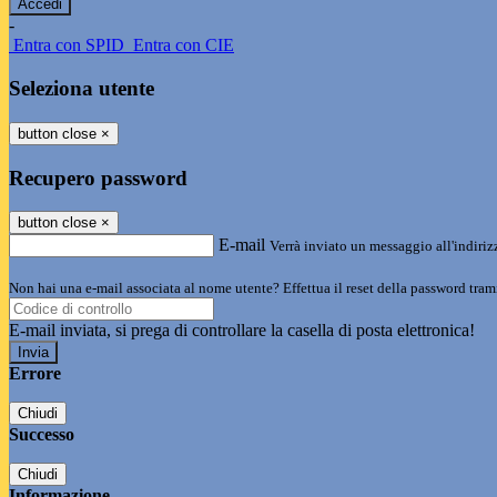
-
Entra con SPID
Entra con CIE
Seleziona utente
button close
×
Recupero password
button close
×
E-mail
Verrà inviato un messaggio all'indirizz
Non hai una e-mail associata al nome utente? Effettua il reset della password tram
E-mail inviata, si prega di controllare la casella di posta elettronica!
Errore
Chiudi
Successo
Chiudi
Informazione